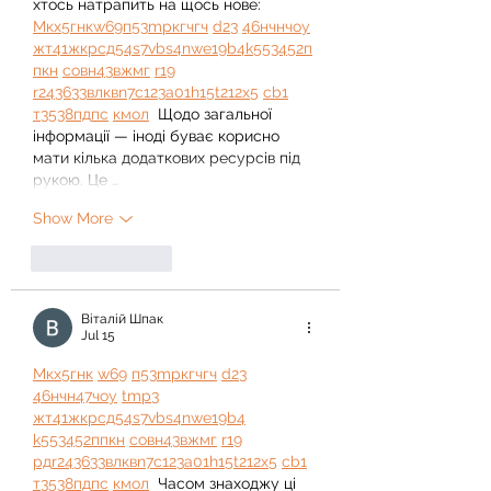
хтось натрапить на щось нове:  
М
к
х
5
г
нк
w69
п
53
mp
кг
чг
ч
d23
46
н
чн
чо
у
жт
41
ж
кр
сд
54
s7
vb
s4
nw
e19
b4
k55
34
52
п
п
кн
с
о
вн
43
вж
мг
r19
r24
36
33
вл
кв
n7
c123
a01
h15
t21
2x5
cb1
т
35
38
пд
пс
км
ол
  Щодо загальної 
інформації — іноді буває корисно 
мати кілька додаткових ресурсів під 
рукою. Це …
Show More
Like
Reply
Віталій Шпак
Jul 15
М
к
х
5
г
нк
w69
п
53
mp
кг
чг
ч
d23
46
н
чн
47
чо
у
tmp3
жт
41
ж
кр
сд
54
s7
vb
s4
nw
e19
b4
k55
34
52
пп
кн
с
о
вн
43
вж
мг
r19
рд
r24
36
33
вл
кв
n7
c123
a01
h15
t21
2x5
cb1
т
35
38
пд
пс
км
ол
  Часом знаходжу ці 