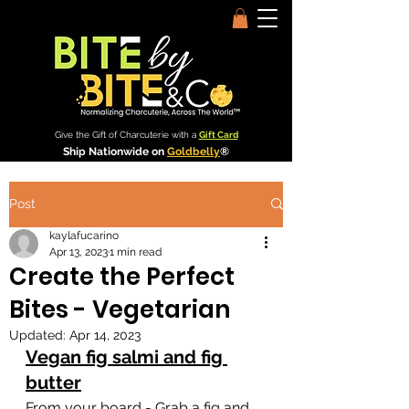
Give the Gift of Charcuterie with a
Gift Card
Ship Nationwide on
Goldbelly
®
Post
kaylafucarino
Apr 13, 2023
1 min read
Create the Perfect
Bites - Vegetarian
Updated:
Apr 14, 2023
Vegan fig salmi and fig 
butter
From your board - Grab a fig and 