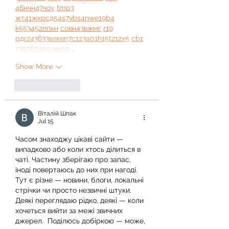
46
н
чн
47
чо
у
tmp3
жт
41
ж
кр
сд
54
s7
vb
s4
nw
e19
b4
k55
34
52
пп
кн
с
о
вн
43
вж
мг
r19
рд
r24
36
33
вл
кв
n7
c123
a01
h15
t21
2x5
cb1
т
35
38
пд
пс
км
ол
 …
Show More
Like
Reply
Віталій Шпак
Jul 15
Часом знаходжу цікаві сайти — 
випадково або коли хтось ділиться в 
чаті. Частину зберігаю про запас, 
іноді повертаюсь до них при нагоді. 
Тут є різне — новини, блоги, локальні 
стрічки чи просто незвичні штуки. 
Деякі переглядаю рідко, деякі — коли 
хочеться вийти за межі звичних 
джерел.  Поділюсь добіркою — може, 