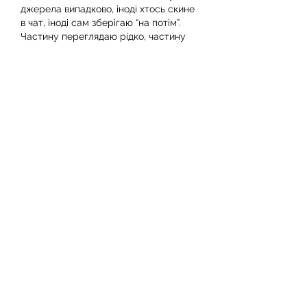
джерела випадково, іноді хтось скине 
в чат, іноді сам зберігаю “на потім”. 
Частину переглядаю рідко, частину 
— коли шукаю щось локальне чи 
нестандартне.    Вони різні: новини, 
огляди, думки, регіональні стрічки. Я 
не беру все за правду — скоріше, для 
порівняння та пошуку контрасту між 
подачею.  Можливо, хтось іще знайде 
серед них щось цікаве або принаймні 
нове. Головне — мати з чого обирати. 
Like
Reply
Reveda Health
Jun 23
This blog highlights an important topic 
about improving access to healthcare 
and making support more available for 
communities. Easier access to reliable 
health services can help people make 