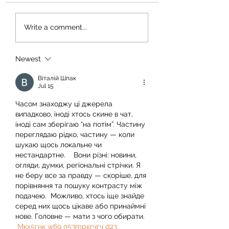
Shipping Board
Write a comment...
Check List and 
Up
Newest
Віталій Шпак
Jul 15
Часом знаходжу ці джерела 
випадково, іноді хтось скине в чат, 
іноді сам зберігаю “на потім”. Частину 
переглядаю рідко, частину — коли 
шукаю щось локальне чи 
нестандартне.    Вони різні: новини, 
огляди, думки, регіональні стрічки. Я 
не беру все за правду — скоріше, для 
порівняння та пошуку контрасту між 
подачею.  Можливо, хтось іще знайде 
серед них щось цікаве або принаймні 
нове. Головне — мати з чого обирати. 
М
к
х
5
г
нк
w69
п
53
mp
кг
чг
ч
d23